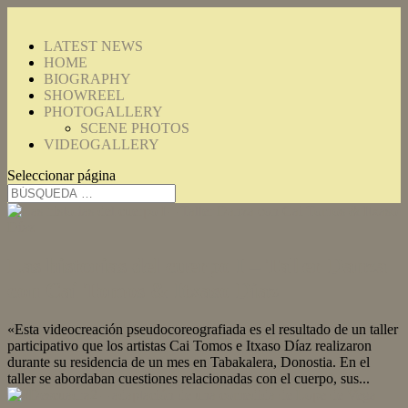
LATEST NEWS
HOME
BIOGRAPHY
SHOWREEL
PHOTOGALLERY
SCENE PHOTOS
VIDEOGALLERY
Seleccionar página
Las historias del cuerpo I – Taller Danza
con Cai Tomos & Itxaso Díaz
«Esta videocreación pseudocoreografiada es el resultado de un taller
participativo que los artistas Cai Tomos e Itxaso Díaz realizaron
durante su residencia de un mes en Tabakalera, Donostia. En el
taller se abordaban cuestiones relacionadas con el cuerpo, sus...