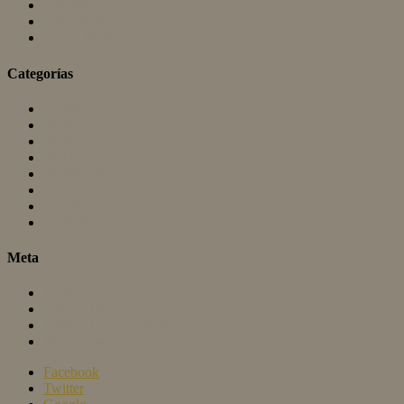
julio 2014
junio 2014
marzo 2014
Categorías
actress
BLOG
FILM
PHOTO
THEATRE
Uncategorized
VIDEO
VOICE
Meta
Acceder
RSS
de las entradas
RSS
de los comentarios
WordPress.org
Facebook
Twitter